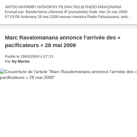
ANTSO ANTARIBY NATAON'NY FILOHA TAO @ RADIO FAHAZAVANA
Envoyé par: Bandin'Iarivo (Adresse IP journalisée) Date: mar 26 mai 2009
07:03:08 Androany 26 mai 2009 vaovao maraina Radio Fahazavana, antso
antariby nataon'ny filoham-pirenena Marc RAVALOMANANA...
Marc Ravalomanana annonce l’arrivée des «
pacificateurs » 28 mai 2009
Publié le 29/05/2009 à 07:33
Par
Ny Marina