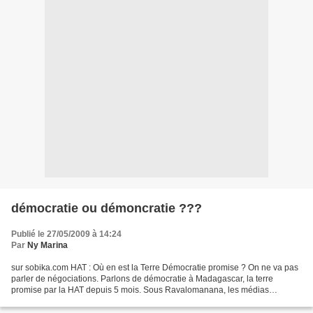
démocratie ou démoncratie ???
Publié le 27/05/2009 à 14:24
Par
Ny Marina
sur sobika.com HAT : Où en est la Terre Démocratie promise ? On ne va pas
parler de négociations. Parlons de démocratie à Madagascar, la terre
promise par la HAT depuis 5 mois. Sous Ravalomanana, les médias
d'opposition étaient nombreux : Madagascar Tribune,...