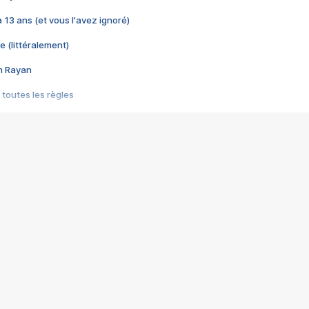
 a 13 ans (et vous l'avez ignoré)
e (littéralement)
im Rayan
 toutes les règles
s les jeux vidéo
us choquant de Rockstar ? - Le scandale BULLY
e plus moche de Steam
du RÊVE tourne au CAUCHEMAR
pendant 8 heures
it… à tort
umiliés par un jeu vidéo
ire - Final Fantasy 8