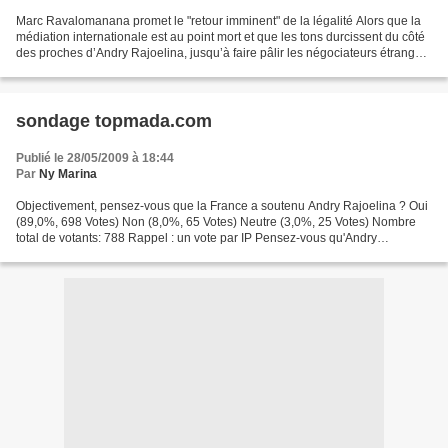
Marc Ravalomanana promet le "retour imminent" de la légalité Alors que la
médiation internationale est au point mort et que les tons durcissent du côté
des proches d’Andry Rajoelina, jusqu’à faire pâlir les négociateurs étrangers
qui se plaignent du contexte...
sondage topmada.com
Publié le 28/05/2009 à 18:44
Par
Ny Marina
Objectivement, pensez-vous que la France a soutenu Andry Rajoelina ? Oui
(89,0%, 698 Votes) Non (8,0%, 65 Votes) Neutre (3,0%, 25 Votes) Nombre
total de votants: 788 Rappel : un vote par IP Pensez-vous qu'Andry
Rajoelina est capable de réconcilier tous...