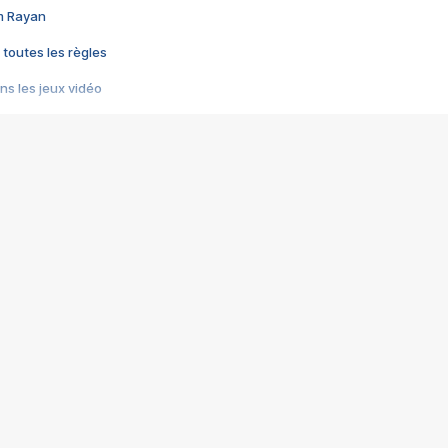
im Rayan
 toutes les règles
s les jeux vidéo
us choquant de Rockstar ? - Le scandale BULLY
e plus moche de Steam
du RÊVE tourne au CAUCHEMAR
pendant 8 heures
it… à tort
umiliés par un jeu vidéo
ire - Final Fantasy 8
ti un empire - Age of Empires
story DOFUS