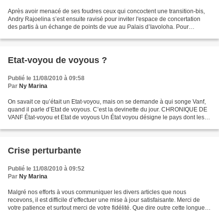
Après avoir menacé de ses foudres ceux qui concoctent une transition-bis,
Andry Rajoelina s’est ensuite ravisé pour inviter l'espace de concertation
des partis à un échange de points de vue au Palais d’Iavoloha. Pour
l'anecdote, la séance d'Iavoloha s'est...
Etat-voyou de voyous ?
Publié le 11/08/2010 à 09:58
Par
Ny Marina
On savait ce qu’était un Etat-voyou, mais on se demande à qui songe Vanf,
quand il parle d’Etat de voyous. C’est la devinette du jour. CHRONIQUE DE
VANF État-voyou et Etat de voyous Un État voyou désigne le pays dont les
agissements menacent la paix internationale....
Crise perturbante
Publié le 11/08/2010 à 09:52
Par
Ny Marina
Malgré nos efforts à vous communiquer les divers articles que nous
recevons, il est difficile d’effectuer une mise à jour satisfaisante. Merci de
votre patience et surtout merci de votre fidélité. Que dire outre cette longue
série d’articles mis en ligne...