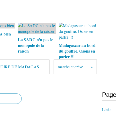
ns bien
La SADC n’a pas le
monopole de la
Madagascar au bord
raison
du gouffre. Osons en
parler !!!
COMMENT RFI ECRIT L’HISTOIRE DE MADAGASCAR
marche et crève !!!!
Page
Links