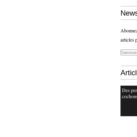
News
Abonnez-
articles 
Artic
Des per
cochons