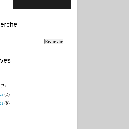
erche
ives
(2)
er
(2)
er
(8)