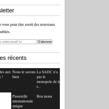
letter
vous pour être averti des nouveaux
publiés.
les récents
les aux
Nous le savons
La SADC n’a
 !
bien
pas le
monopole de la
r...
Passerelle
Roa taona
internationale
unique