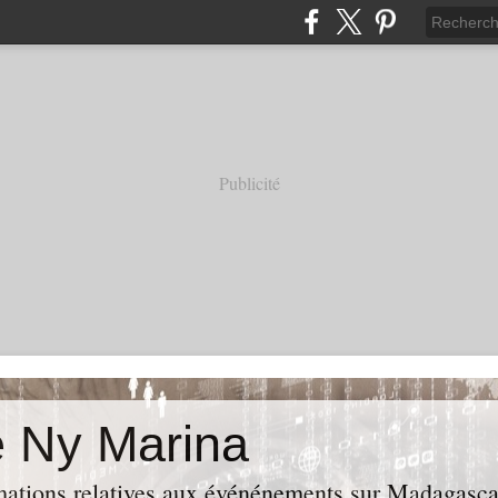
Publicité
e Ny Marina
rmations relatives aux événénements sur Madagasca