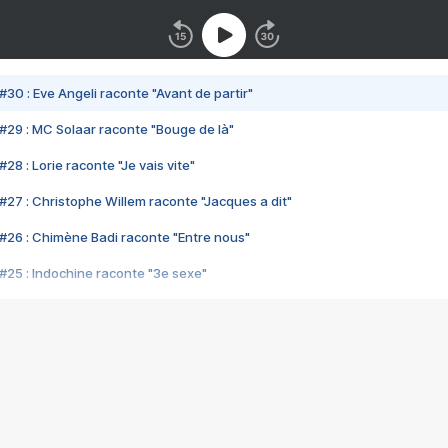
#30 : Eve Angeli raconte "Avant de partir"
#29 : MC Solaar raconte "Bouge de là"
28 : Lorie raconte "Je vais vite"
#27 : Christophe Willem raconte "Jacques a dit"
#26 : Chimène Badi raconte "Entre nous"
#25 : Indochine raconte "3e sexe"
#24 : Zaho raconte "C'est chelou"
#23 : Patrick Bruel raconte "Au café des délices"
#22 : Kyo raconte "Le chemin"
#21 : Nolwenn Leroy raconte "Cassé"