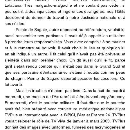
Lalatiana. Très malgacho-malgache et ne voulant pas céder, si
peu soit-il, à des injonctions et ingérences étrangères, nos Hâtifs
décidèrent de donner du travail à notre Justicière nationale et à
ses séides.
Pointe de Sagaie, autre opposant au référendum, voulait lui
aussi rassembler ses partisans. Il avait déjà appelé les militaires
à prendre leurs responsabilités. Vous avez compris : à se mutiner
et à le remettre au pouvoir. Il avait choisi le lieu et quoiqu’on lui
en ait indiqué un autre, il fit celui qu’il n’avait pas été prévenu et
s’entêta dans son premier choix. On dit aussi qu’il le fit, parce
qu’il s’était rendu compte qu’il n’était pas dans le Grand Sud et
que ses partisans d’Antananarivo s’étaient réduits comme peau
de chagrin. Pointe de Sagaie espérait secouer les cocotiers. Ce
fut avorté.
Mais les troubles n’étaient pas finis. Dans la nuit de mardi à
mercredi, une maison de l’A
kfm
brûlait à Andravoahangy Ambony.
Et mercredi, c’est le poutche militaire. Il faut dire que le poutche
avait été bien préparé avec couverture médiatique nationale par
TVPlus et internationale avec la BiBiCi, l’A
fp
et France 24. TVPlus
voulait rejouer le rôle de TV Viva de janvier à mars 2009. TVPlus
donnait des images avec uniformes, fumées des lacrymogènes et