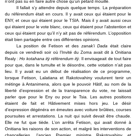
n’ont pas su en faire autre chose qu’un pétard mouillé.
Il fallait s’y attendre depuis quelque temps. La préparation
du référendum était en cours. Il y avait ceux qui étaient pour le
ENY, et ceux qui étaient pour le TSIA. Mais il y avait aussi ceux
qui étaient pour le vote blanc, ceux qui étaient pour l’abstention et
ceux qui étaient pour qu’il n’y ait pas de référendum. L’opposition
était bien partagée entre ces différentes opinions.
La position de Fetison et des
zanak’i Dada
était claire
depuis ce vendredi soir où l’Invité du Zoma avait dit à Onitiana
Realy :
Ho kotahana itỳ référendum itỳ
. Il envisageait de tout faire
pour que, dans le tumulte et le désordre, cette votation n’ait pas
lieu. Il y avait eu un début de réalisation de ce programme,
lorsque Fetison, Lalatiana et Rakotovahiny voulurent tenir un
métinge à Antanimena, alors que le pouvoir Hâtif, au nom de la
liberté d’expression et de la transparence du vote, ne laissait
parler que pour le Eny ou pour le Tsia. Les autres positions
étaient de fait et Hâtivement mises hors jeu. Le désir
d’expression dégénéra en émeutes avec voiture brûlées, courses
poursuites et arrestations. La nuit qui suivit devait être chaude.
Elle ne fut que tiède. L’on arrêta Fetison, qui avait donné à
Onitiana les raisons de son action, et malgré les interventions de
chancelleries, l’ancien Premier ministre Rakotovahiny et