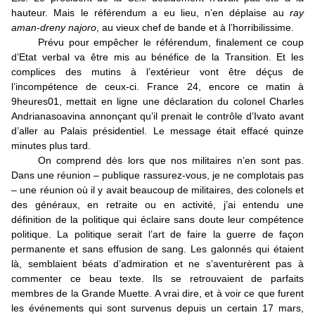
hauteur. Mais le référendum a eu lieu, n’en déplaise au
ray
aman-dreny najoro
, au vieux chef de bande et à l’horribilissime.
Prévu pour empêcher le référendum, finalement ce coup
d’Etat verbal va être mis au bénéfice de la Transition. Et les
complices des mutins à l’extérieur vont être déçus de
l’incompétence de ceux-ci. France 24, encore ce matin à
9heures01, mettait en ligne une déclaration du colonel Charles
Andrianasoavina annonçant qu’il prenait le contrôle d’Ivato avant
d’aller au Palais présidentiel. Le message était effacé quinze
minutes plus tard.
On comprend dès lors que nos militaires n’en sont pas.
Dans une réunion – publique rassurez-vous, je ne complotais pas
– une réunion où il y avait beaucoup de militaires, des colonels et
des généraux, en retraite ou en activité, j’ai entendu une
définition de la politique qui éclaire sans doute leur compétence
politique. La politique serait l’art de faire la guerre de façon
permanente et sans effusion de sang. Les galonnés qui étaient
là, semblaient béats d’admiration et ne s’aventurèrent pas à
commenter ce beau texte. Ils se retrouvaient de parfaits
membres de la Grande Muette. A vrai dire, et à voir ce que furent
les événements qui sont survenus depuis un certain 17 mars,