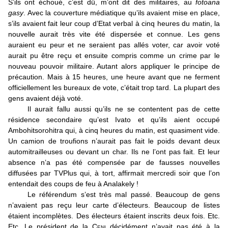
S’ils ont échoué, c’est dû, m’ont dit des militaires, au
fotoana
gasy
. Avec la couverture médiatique qu’ils avaient mise en place,
s’ils avaient fait leur coup d’Etat verbal à cinq heures du matin, la
nouvelle aurait très vite été dispersée et connue. Les gens
auraient eu peur et ne seraient pas allés voter, car avoir voté
aurait pu être reçu et ensuite compris comme un crime par le
nouveau pouvoir militaire. Autant alors appliquer le principe de
précaution. Mais à 15 heures, une heure avant que ne ferment
officiellement les bureaux de vote, c’était trop tard. La plupart des
gens avaient déjà voté.
Il aurait fallu aussi qu’ils ne se contentent pas de cette
résidence secondaire qu’est Ivato et qu’ils aient occupé
Ambohitsorohitra qui, à cinq heures du matin, est quasiment vide.
Un camion de troufions n’aurait pas fait le poids devant deux
automitrailleuses ou devant un char. Ils ne l’ont pas fait. Et leur
absence n’a pas été compensée par de fausses nouvelles
diffusées par TVPlus qui, à tort, affirmait mercredi soir que l’on
entendait des coups de feu à Analakely !
Le référendum s’est très mal passé. Beaucoup de gens
n’avaient pas reçu leur carte d’électeurs. Beaucoup de listes
étaient incomplètes. Des électeurs étaient inscrits deux fois. Etc.
Etc. Le président de la C
eni
décidément n’avait pas été à la