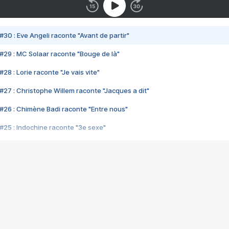
#30 : Eve Angeli raconte "Avant de partir"
#29 : MC Solaar raconte "Bouge de là"
28 : Lorie raconte "Je vais vite"
#27 : Christophe Willem raconte "Jacques a dit"
#26 : Chimène Badi raconte "Entre nous"
#25 : Indochine raconte "3e sexe"
#24 : Zaho raconte "C'est chelou"
#23 : Patrick Bruel raconte "Au café des délices"
#22 : Kyo raconte "Le chemin"
#21 : Nolwenn Leroy raconte "Cassé"
#20 : Patrick Hernandez raconte "Born to be alive"