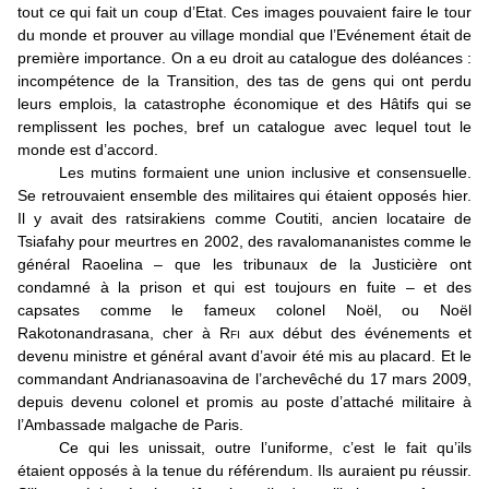
tout ce qui fait un coup d’Etat. Ces images pouvaient faire le tour
du monde et prouver au village mondial que l’Evénement était de
première importance. On a eu droit au catalogue des doléances :
incompétence de la Transition, des tas de gens qui ont perdu
leurs emplois, la catastrophe économique et des Hâtifs qui se
remplissent les poches, bref un catalogue avec lequel tout le
monde est d’accord.
Les mutins formaient une union inclusive et consensuelle.
Se retrouvaient ensemble des militaires qui étaient opposés hier.
Il y avait des ratsirakiens comme Coutiti, ancien locataire de
Tsiafahy pour meurtres en 2002, des ravalomananistes comme le
général Raoelina – que les tribunaux de la Justicière ont
condamné à la prison et qui est toujours en fuite – et des
capsates comme le fameux colonel Noël, ou Noël
Rakotonandrasana, cher à R
fi
aux début des événements et
devenu ministre et général avant d’avoir été mis au placard. Et le
commandant Andrianasoavina de l’archevêché du 17 mars 2009,
depuis devenu colonel et promis au poste d’attaché militaire à
l’Ambassade malgache de Paris.
Ce qui les unissait, outre l’uniforme, c’est le fait qu’ils
étaient opposés à la tenue du référendum. Ils auraient pu réussir.