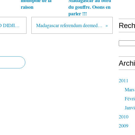
monopole de la
Madagascar au bord
raison
du gouffre. Osons en
parler !!!
Rech
LE DERNIER GRAND CHAUD DIDJIESQUE
Madagascar referendum deemed illegal
Arch
2011
Mars
Févri
Janvi
2010
2009