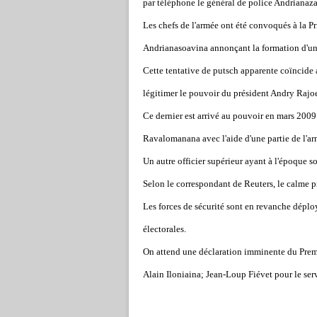
par téléphone le général de police Andrianaza
Les chefs de l'armée ont été convoqués à la Pr
Andrianasoavina annonçant la formation d'un "
Cette tentative de putsch apparente coïncide 
légitimer le pouvoir du président Andry Rajoe
Ce dernier est arrivé au pouvoir en mars 2009 
Ravalomanana avec l'aide d'une partie de l'a
Un autre officier supérieur ayant à l'époque sou
Selon le correspondant de Reuters, le calme pr
Les forces de sécurité sont en revanche déplo
électorales.
On attend une déclaration imminente du Premie
Alain Iloniaina; Jean-Loup Fiévet pour le serv