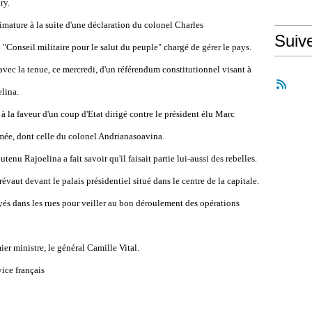
ry.
imature à la suite d'une déclaration du colonel Charles
Suiv
Conseil militaire pour le salut du peuple" chargé de gérer le pays.
avec la tenue, ce mercredi, d'un référendum constitutionnel visant à
lina.
à la faveur d'un coup d'Etat dirigé contre le président élu Marc
rmée, dont celle du colonel Andrianasoavina.
tenu Rajoelina a fait savoir qu'il faisait partie lui-aussi des rebelles.
évaut devant le palais présidentiel situé dans le centre de la capitale.
yés dans les rues pour veiller au bon déroulement des opérations
r ministre, le général Camille Vital.
ice français