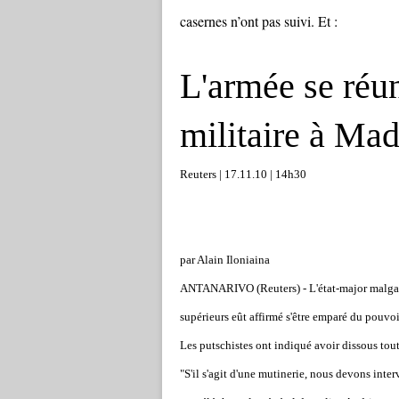
casernes n’ont pas suivi. Et :
L'armée se réun
militaire à Ma
Reuters | 17.11.10 | 14h30
par Alain Iloniaina
ANTANARIVO (Reuters) - L'état-major malgach
supérieurs eût affirmé s'être emparé du pouvoi
Les putschistes ont indiqué avoir dissous tout
"S'il s'agit d'une mutinerie, nous devons inte