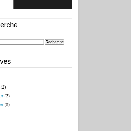
erche
ives
(2)
er
(2)
er
(8)