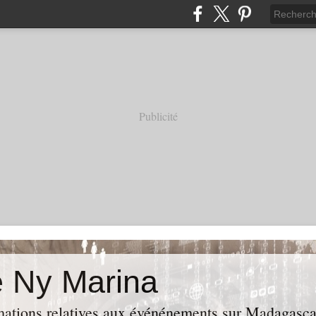
Publicité
e Ny Marina
rmations relatives aux événénements sur Madagasca