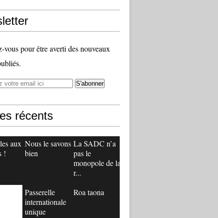
letter
vous pour être averti des nouveaux
publiés.
les récents
les aux
Nous le savons
La SADC n’a
 !
bien
pas le
monopole de la
r...
Passerelle
Roa taona
internationale
unique