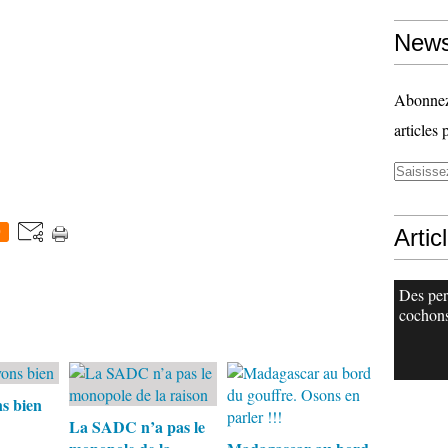
News
Abonnez-
articles 
Artic
0
Des per
cochons
ns bien
La SADC n’a pas le