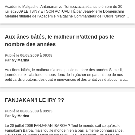
Académie Malgache, Antananarivo, Tsimbazaza, séance plénière du 30
juillet 2009 LE TSINY ET SON ACTUALIT É par Jean-Pierre Domenichini
Membre titulaire de l’Académie Malgache Commandeur de l’Ordre National
FINTINA Nony nangonin’ny misionera ny teny malagasy...
Aux ânes bâtés, le malheur n’attend pas le
nombre des années
Publié le 06/08/2009 à 09:08
Par
Ny Marina
Aux ânes bâtés, le malheur n’attend pas le nombre des années Samedi,
journée relax : abstenons-nous donc de la gâcher en parlant trop de nos
politicards gloutons, des quatre mouvances et des tentatives d’aboutir à une
solution malgacho-malgache au Panorama...
FANJAKAN’I LE IRY ??
Publié le 06/08/2009 à 09:05
Par
Ny Marina
Le 28 juillet 2009 FANJAKAN’IBAROA ? Tout le monde sait ce qu’est le
Fanjakan’i Baroa, mais tout le monde n’en a pas la même connaissance.