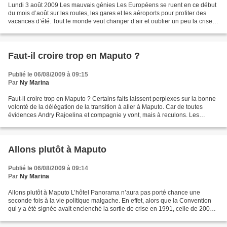
Lundi 3 août 2009 Les mauvais génies Les Européens se ruent en ce début
du mois d’août sur les routes, les gares et les aéroports pour profiter des
vacances d’été. Tout le monde veut changer d’air et oublier un peu la crise.
Quelques Malgaches vont aussi...
Faut-il croire trop en Maputo ?
Publié le 06/08/2009 à 09:15
Par
Ny Marina
Faut-il croire trop en Maputo ? Certains faits laissent perplexes sur la bonne
volonté de la délégation de la transition à aller à Maputo. Car de toutes
évidences Andry Rajoelina et compagnie y vont, mais à reculons. Les
pressions de la Communauté internationale,...
Allons plutôt à Maputo
Publié le 06/08/2009 à 09:14
Par
Ny Marina
Allons plutôt à Maputo L’hôtel Panorama n’aura pas porté chance une
seconde fois à la vie politique malgache. En effet, alors que la Convention
qui y a été signée avait enclenché la sortie de crise en 1991, celle de 2009
ne sera vraisemblablement qu’un...