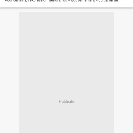
Pour certains, l’expression viendrait du « gouvernement » du baron de
Benyowski (18e siècle) et Baroa serait la...
Publicité