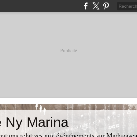
Publicité
e Ny Marina
rmations relatives aux événénements sur Madagasca