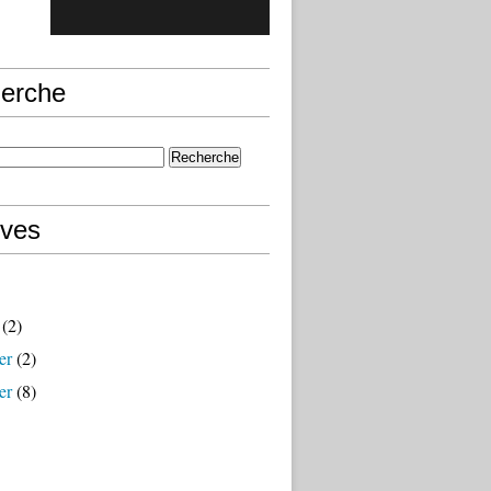
erche
ives
(2)
er
(2)
er
(8)