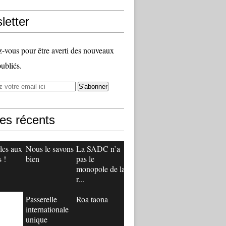
letter
vous pour être averti des nouveaux
publiés.
les récents
les aux
Nous le savons
La SADC n’a
 !
bien
pas le
monopole de la
r...
Passerelle
Roa taona
internationale
unique