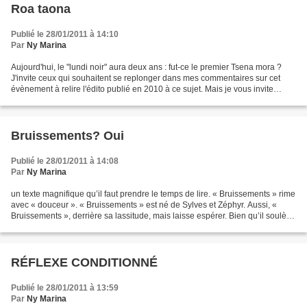
Roa taona
Publié le 28/01/2011 à 14:10
Par
Ny Marina
Aujourd'hui, le "lundi noir" aura deux ans : fut-ce le premier Tsena mora ?
J'invite ceux qui souhaitent se replonger dans mes commentaires sur cet
évènement à relire l'édito publié en 2010 à ce sujet. Mais je vous invite
surtout à prêter attention à...
Bruissements? Oui
Publié le 28/01/2011 à 14:08
Par
Ny Marina
un texte magnifique qu’il faut prendre le temps de lire. « Bruissements » rime
avec « douceur ». « Bruissements » est né de Sylves et Zéphyr. Aussi, «
Bruissements », derrière sa lassitude, mais laisse espérer. Bien qu’il soulève
dans ma gorge une boule...
RÉFLEXE CONDITIONNÉ
Publié le 28/01/2011 à 13:59
Par
Ny Marina