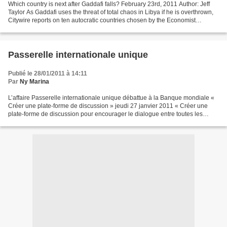
Which country is next after Gaddafi falls? February 23rd, 2011 Author: Jeff
Taylor As Gaddafi uses the threat of total chaos in Libya if he is overthrown,
Citywire reports on ten autocratic countries chosen by the Economist
Intelligence Unit that could...
Passerelle internationale unique
Publié le 28/01/2011 à 14:11
Par
Ny Marina
L’affaire Passerelle internationale unique débattue à la Banque mondiale «
Créer une plate-forme de discussion » jeudi 27 janvier 2011 « Créer une
plate-forme de discussion pour encourager le dialogue entre toutes les
parties prenantes au sein du secteur...