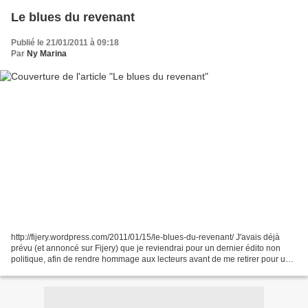
Le blues du revenant
Publié le 21/01/2011 à 09:18
Par
Ny Marina
http://fijery.wordpress.com/2011/01/15/le-blues-du-revenant/ J'avais déjà
prévu (et annoncé sur Fijery) que je reviendrai pour un dernier édito non
politique, afin de rendre hommage aux lecteurs avant de me retirer pour un
long break. Mais le récent décès...