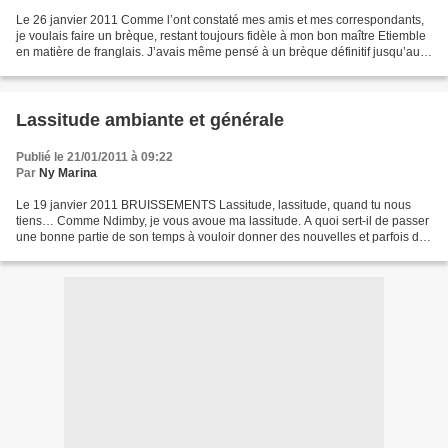
Le 26 janvier 2011 Comme l’ont constaté mes amis et mes correspondants,
je voulais faire un brèque, restant toujours fidèle à mon bon maître Etiemble
en matière de franglais. J’avais même pensé à un brèque définitif jusqu’au
brèque final qui nous arrivera...
Lassitude ambiante et générale
Publié le 21/01/2011 à 09:22
Par
Ny Marina
Le 19 janvier 2011 BRUISSEMENTS Lassitude, lassitude, quand tu nous
tiens… Comme Ndimby, je vous avoue ma lassitude. A quoi sert-il de passer
une bonne partie de son temps à vouloir donner des nouvelles et parfois des
analyses, alors que la vie continue...