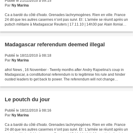
Publié le 21/11/2010 à 09:15
Par
Ny Marina
Ca a bardé du côté d'Ivato. Grenades lachrymogènes. Rien en ville. France
24 dit que les autres casernes n’ont pas suivi. Et : L'armée se réunit après un
putsch militaire à Madagascar Reuters | 17.11.10 | 14h30 par Alain Iloniaina
ANTANARIVO (Reuters)...
Madagascar referendum deemed illegal
Publié le 18/11/2010 à 08:18
Par
Ny Marina
afrol News , 16 November - Twenty months after Andry Rajoelina's coup in
Madagascar, a constitutional referendum is to legitimise his rule and hinder
ousted leaders to get back to power. The referendum will not change
Madagascar's international isolation....
Le poutch du jour
Publié le 18/11/2010 à 08:16
Par
Ny Marina
Ca a bardé du côté d'Ivato. Grenades lachrymogènes. Rien en ville. France
24 dit que les autres casernes n’ont pas suivi. Et : L'armée se réunit après un