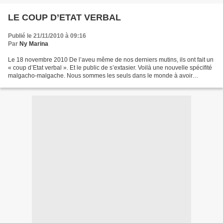
LE COUP D’ETAT VERBAL
Publié le 21/11/2010 à 09:16
Par
Ny Marina
Le 18 novembre 2010 De l’aveu même de nos derniers mutins, ils ont fait un
« coup d’Etat verbal ». Et le public de s’extasier. Voilà une nouvelle spécifité
malgacho-malgache. Nous sommes les seuls dans le monde à avoir
pratiqué cette forme de coup d’Etat....