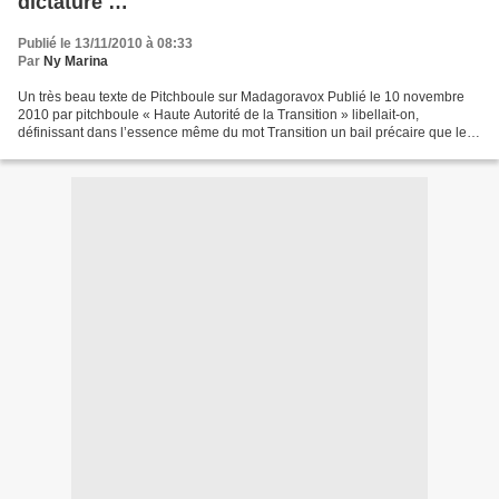
dictature …
Publié le 13/11/2010 à 08:33
Par
Ny Marina
Un très beau texte de Pitchboule sur Madagoravox Publié le 10 novembre
2010 par pitchboule « Haute Autorité de la Transition » libellait-on,
définissant dans l’essence même du mot Transition un bail précaire que le
TGV s’accordait à lui-même. Emporté...