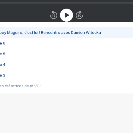
bey Maguire, c'est lui ! Rencontre avec Damien Witecka
e 6
e 5
e 4
e 3
s créatrices de la VF !
e 2
e 1
e Mektoub My Love arrive enfin ! Rencontre avec Shaïn Boumedine et Sal
i : après Toni en famille