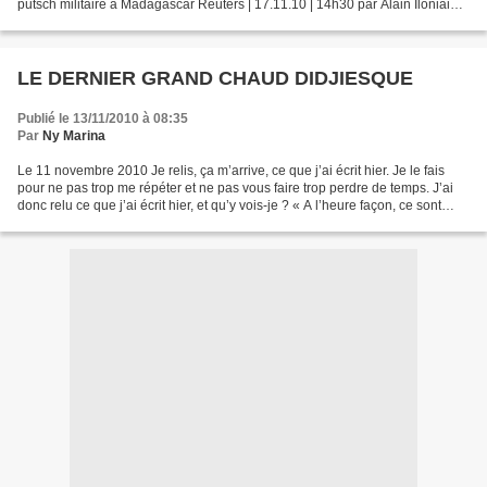
putsch militaire à Madagascar Reuters | 17.11.10 | 14h30 par Alain Iloniaina
ANTANARIVO (Reuters)...
LE DERNIER GRAND CHAUD DIDJIESQUE
Publié le 13/11/2010 à 08:35
Par
Ny Marina
Le 11 novembre 2010 Je relis, ça m’arrive, ce que j’ai écrit hier. Je le fais
pour ne pas trop me répéter et ne pas vous faire trop perdre de temps. J’ai
donc relu ce que j’ai écrit hier, et qu’y vois-je ? « A l’heure façon, ce sont
aussi des avara-pia...