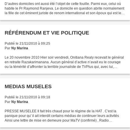
D’autres domiciles ont aussi été l’objet de cette fouille. Parmi eux, celui où
habite le Pr Raymond Ranjeva. Le domicile en question abrite normalement
la fille de cet éminent juriste de renom international et son époux qui est le
directeur de publication...
RÉFÉRENDUM ET VIE POLITIQUE
Publié le 21/11/2010 à 09:25
Par
Ny Marina
Le 20 novembre 2010 Hier soir vendredi, Onitiana Realy recevait le général
en retraite Razakarimanana. Aucun général d’active n’avait eu le courage
ou la témérité d’affronter la terrible journaliste de TVPlus qui, avec lui,
aborda les questions qui fâchent...
MEDIAS MUSELES
Publié le 21/11/2010 à 09:18
Par
Ny Marina
PRESSE MUSELEE Il fait très chaud pour le régime de la HAT . C'est la
panique pour qu' il ait interdit certains médias de continuer leurs activités
Ainsi une lettre de mise en demeure pour MaTV (confirmé) , Radio
Fréquence Plus, et TV Plus aurait été...