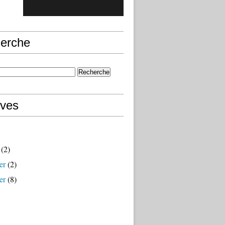
erche
ives
(2)
er
(2)
er
(8)