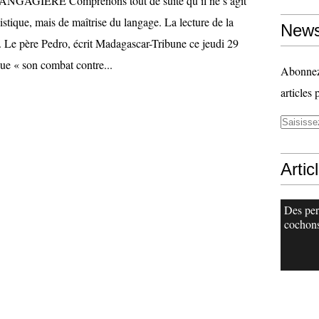
AGIERE Comprenons tout de suite qu’il ne s’agit
istique, mais de maîtrise du langage. La lecture de la
News
e. Le père Pedro, écrit Madagascar-Tribune ce jeudi 29
nue « son combat contre...
Abonnez-
articles 
Artic
Des per
cochons