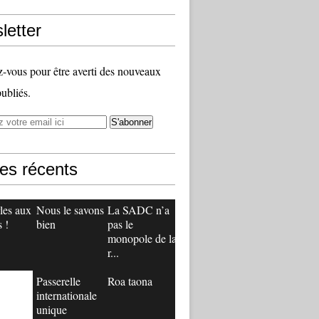
letter
vous pour être averti des nouveaux
publiés.
les récents
les aux
Nous le savons
La SADC n’a
 !
bien
pas le
monopole de la
r...
Passerelle
Roa taona
internationale
unique