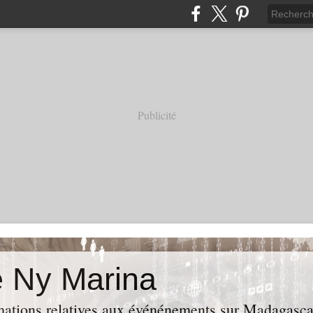
Publicité
e Ny Marina
rmations relatives aux événénements sur Madagasca