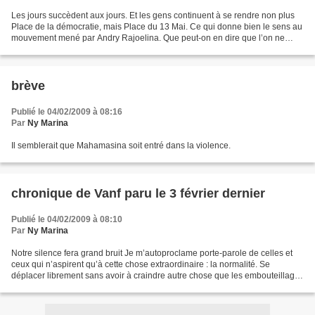
Les jours succèdent aux jours. Et les gens continuent à se rendre non plus
Place de la démocratie, mais Place du 13 Mai. Ce qui donne bien le sens au
mouvement mené par Andry Rajoelina. Que peut-on en dire que l’on ne
trouve pas sur les sites internet...
brève
Publié le 04/02/2009 à 08:16
Par
Ny Marina
Il semblerait que Mahamasina soit entré dans la violence.
chronique de Vanf paru le 3 février dernier
Publié le 04/02/2009 à 08:10
Par
Ny Marina
Notre silence fera grand bruit Je m’autoproclame porte-parole de celles et
ceux qui n’aspirent qu’à cette chose extraordinaire : la normalité. Se
déplacer librement sans avoir à craindre autre chose que les embouteillages
et non les « barricades » improvisées,...