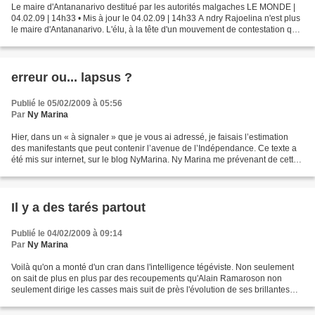
Le maire d'Antananarivo destitué par les autorités malgaches LE MONDE |
04.02.09 | 14h33 • Mis à jour le 04.02.09 | 14h33 A ndry Rajoelina n'est plus
le maire d'Antananarivo. L'élu, à la tête d'un mouvement de contestation qui
réclame la démission du...
erreur ou... lapsus ?
Publié le 05/02/2009 à 05:56
Par
Ny Marina
Hier, dans un « à signaler » que je vous ai adressé, je faisais l’estimation
des manifestants que peut contenir l’avenue de l’Indépendance. Ce texte a
été mis sur internet, sur le blog NyMarina. Ny Marina me prévenant de cette
diffusion, j’ai relu le...
Il y a des tarés partout
Publié le 04/02/2009 à 09:14
Par
Ny Marina
Voilà qu'on a monté d'un cran dans l'intelligence tégéviste. Non seulement
on sait de plus en plus par des recoupements qu'Alain Ramaroson non
seulement dirige les casses mais suit de près l'évolution de ses brillantes
idées, mais en plus voilà qu'un...