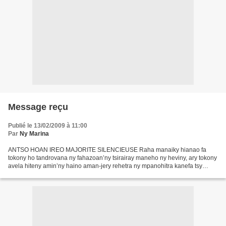
Message reçu
Publié le 13/02/2009 à 11:00
Par
Ny Marina
ANTSO HOAN IREO MAJORITE SILENCIEUSE Raha manaiky hianao fa
tokony ho tandrovana ny fahazoan’ny tsirairay maneho ny heviny, ary tokony
avela hiteny amin’ny haino aman-jery rehetra ny mpanohitra kanefa tsy
hovoatohintohina ny fahafahany, manaiky hianao...