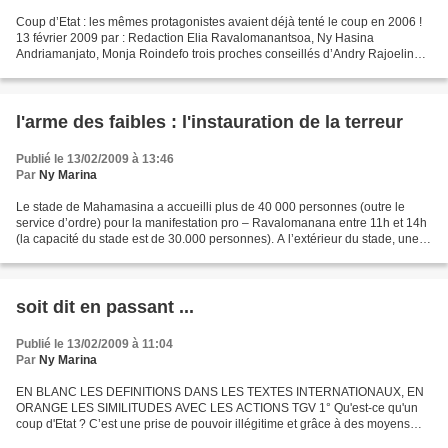
Coup d’Etat : les mêmes protagonistes avaient déjà tenté le coup en 2006 !
13 février 2009 par : Redaction Elia Ravalomanantsoa, Ny Hasina
Andriamanjato, Monja Roindefo trois proches conseillés d’Andry Rajoelina
dans son face à face avec le président...
l'arme des faibles : l'instauration de la terreur
Publié le 13/02/2009 à 13:46
Par
Ny Marina
Le stade de Mahamasina a accueilli plus de 40 000 personnes (outre le
service d’ordre) pour la manifestation pro – Ravalomanana entre 11h et 14h
(la capacité du stade est de 30.000 personnes). A l’extérieur du stade, une
foule qui ne pouvait pas entrer...
soit dit en passant ...
Publié le 13/02/2009 à 11:04
Par
Ny Marina
EN BLANC LES DEFINITIONS DANS LES TEXTES INTERNATIONAUX, EN
ORANGE LES SIMILITUDES AVEC LES ACTIONS TGV 1° Qu'est-ce qu'un
coup d'Etat ? C’est une prise de pouvoir illégitime et grâce à des moyens
non constitutionnels par une minorité, tendant à renverser...