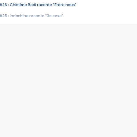
#26 : Chimène Badi raconte "Entre nous"
#25 : Indochine raconte "3e sexe"
#24 : Zaho raconte "C'est chelou"
#23 : Patrick Bruel raconte "Au café des délices"
#22 : Kyo raconte "Le chemin"
#21 : Nolwenn Leroy raconte "Cassé"
#20 : Patrick Hernandez raconte "Born to be alive"
#19 : Lorie raconte "Près de moi"
#18 : Michael Jones raconte "A nos actes manqués" (avec Jean-Jacque
#17 : Khaled raconte "Aïcha"
#16 : Corneille raconte "Parce qu'on vient de loin"
#15 : Indochine raconte "L'aventurier"
14 : Lorie raconte "Sur un air latino"