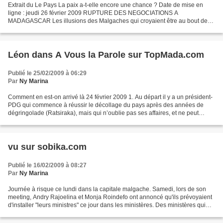
Extrait du Le Pays La paix a-t-elle encore une chance ? Date de mise en
ligne : jeudi 26 février 2009 RUPTURE DES NEGOCIATIONS A
MADAGASCAR Les illusions des Malgaches qui croyaient être au bout de
leurs souffrances se sont envolées avec la rupture des...
Léon dans A Vous la Parole sur TopMada.com
Publié le 25/02/2009 à 06:29
Par
Ny Marina
Comment en est-on arrivé là 24 février 2009 1. Au départ il y a un président-
PDG qui commence à réussir le décollage du pays après des années de
dégringolade (Ratsiraka), mais qui n’oublie pas ses affaires, et ne peut
s’empêcher d’abuser de sa position...
vu sur sobika.com
Publié le 16/02/2009 à 08:27
Par
Ny Marina
Journée à risque ce lundi dans la capitale malgache. Samedi, lors de son
meeting, Andry Rajoelina et Monja Roindefo ont annoncé qu'ils prévoyaient
d'installer "leurs ministres" ce jour dans les ministères. Des ministères qui
sont comme le palais d'Ambohitsorohitra...